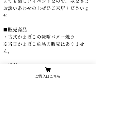
とても楽しいイベントなので、みなさま
お誘いあわせの上ぜひご来店くださいま
せ
■販売商品
・古式かまぼこの味噌バター焼き
※当日か
まぼこ単品の販売はありませ
ん。
■場所
福岡大名ガーデンシティ・パーク
ご購入はこちら
福岡県福岡市中央区大名2丁目6-50
■開催日時
2025年11月8日（土）　11:00~19:00
※売り切れ次第終了
Previous
Next