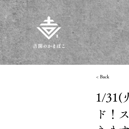
< Back
1/3
ド！