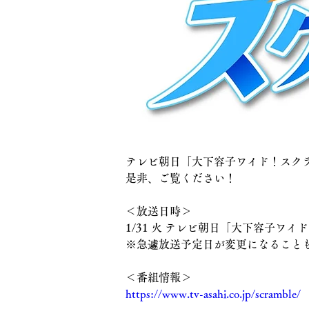
テレビ朝日「大下容子ワイド！スクラ
是非、ご覧ください！
＜放送日時＞
1/31 火 テレビ朝日「大下容子ワイド
※急遽放送予定日が変更になること
＜番組情報＞
https://www.tv-asahi.co.jp/scramble/