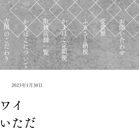
​かまぼこ定期便
​ふるさと納税
吉開のこだわり
かまぼこについて
取扱店舗一覧
受賞歴
お問い合わせ
2023年1月30日
子ワイ
いただ