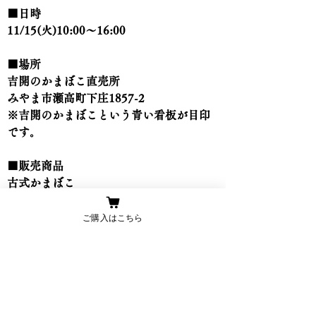
■日時
11/15(火)10:00〜16:00
■場所
吉開のかまぼこ直売所
みやま市瀬高町下庄1857-2
※吉開のかまぼこという青い看板が目印
です。
■販売商品
古式かまぼこ
まるかまぼこ
ご購入はこちら
Previous
Next